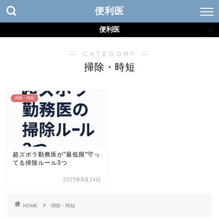
便利医
便利医
― CATEGORY ―
掃除・時短
掃除・時短
超ズボラ勤務医が"最低限"守っ
てる掃除ルール3つ
2025年8月24日
HOME
掃除・時短