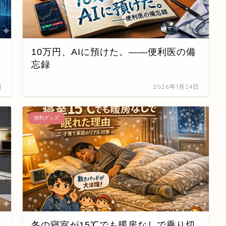
10万円、AIに預けた。——便利医の備
忘録
日
2026年1月24日
便利グッズ
冬の寝室が15℃でも暖房なしで乗り切