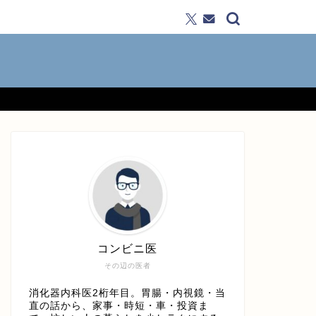
コンビニ医
その辺の医者
消化器内科医2桁年目。胃腸・内視鏡・当
直の話から、家事・時短・車・投資ま