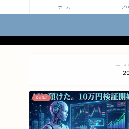
ホーム
プ
― A
2
投資日記