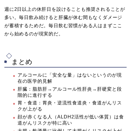
週に2日以上の休肝日を設けることも推奨されることが
多い。毎日飲み続けると肝臓が休む間もなくダメージ
が蓄積するためだ。毎日飲む習慣がある人はまずここ
から始めるのが現実的だ。
まとめ
アルコールに「安全な量」はないというのが現
在の医学的見解
肝臓：脂肪肝→アルコール性肝炎→肝硬変と段
階的に進行する
胃・食道：胃炎・逆流性食道炎・食道がんリス
クが上がる
顔が赤くなる人（ALDH2活性が低い体質）は食
道がんリスクが特に高い
大腸：飲酒量に比例して大腸がんリスクが上が