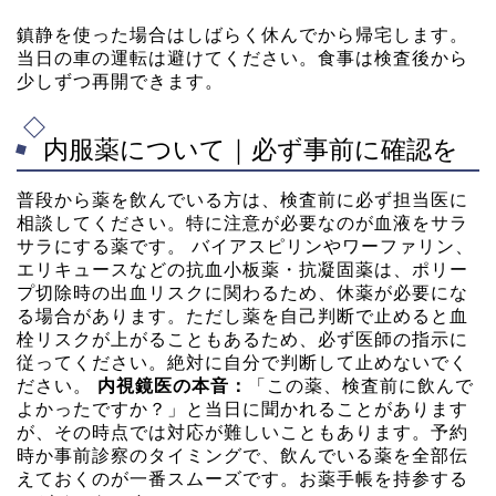
鎮静を使った場合はしばらく休んでから帰宅します。
当日の車の運転は避けてください。食事は検査後から
少しずつ再開できます。
内服薬について｜必ず事前に確認を
普段から薬を飲んでいる方は、検査前に必ず担当医に
相談してください。特に注意が必要なのが血液をサラ
サラにする薬です。 バイアスピリンやワーファリン、
エリキュースなどの抗血小板薬・抗凝固薬は、ポリー
プ切除時の出血リスクに関わるため、休薬が必要にな
る場合があります。ただし薬を自己判断で止めると血
栓リスクが上がることもあるため、必ず医師の指示に
従ってください。絶対に自分で判断して止めないでく
ださい。
内視鏡医の本音：
「この薬、検査前に飲んで
よかったですか？」と当日に聞かれることがあります
が、その時点では対応が難しいこともあります。予約
時か事前診察のタイミングで、飲んでいる薬を全部伝
えておくのが一番スムーズです。お薬手帳を持参する