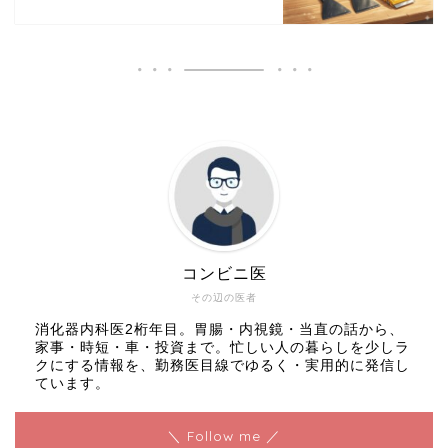
コンビニ医
その辺の医者
消化器内科医2桁年目。胃腸・内視鏡・当直の話から、
家事・時短・車・投資まで。忙しい人の暮らしを少しラ
クにする情報を、勤務医目線でゆるく・実用的に発信し
ています。
＼ Follow me ／