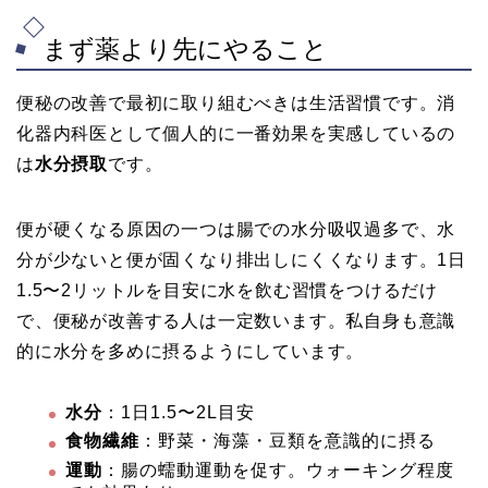
まず薬より先にやること
便秘の改善で最初に取り組むべきは生活習慣です。消
化器内科医として個人的に一番効果を実感しているの
は
水分摂取
です。
便が硬くなる原因の一つは腸での水分吸収過多で、水
分が少ないと便が固くなり排出しにくくなります。1日
1.5〜2リットルを目安に水を飲む習慣をつけるだけ
で、便秘が改善する人は一定数います。私自身も意識
的に水分を多めに摂るようにしています。
水分
：1日1.5〜2L目安
食物繊維
：野菜・海藻・豆類を意識的に摂る
運動
：腸の蠕動運動を促す。ウォーキング程度