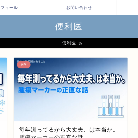
ロフィール
お問い合わせ
便利医
便利医
医学
毎年測ってるから大丈夫、は本当か。
腫瘍マーカーの正直な話