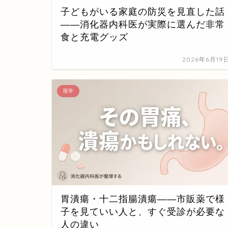
子どもがいる家庭の防災を見直した話
——消化器内科医が実際に選んだ非常
食と充電グッズ
2026年6月19
医学
胃潰瘍・十二指腸潰瘍——市販薬で様
子を見ていい人と、すぐ受診が必要な
人の違い