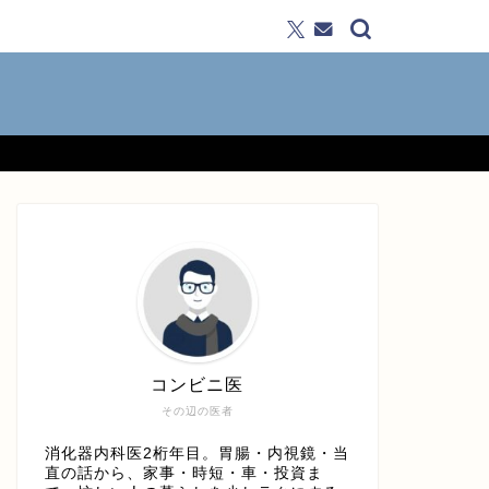
コンビニ医
その辺の医者
消化器内科医2桁年目。胃腸・内視鏡・当
直の話から、家事・時短・車・投資ま